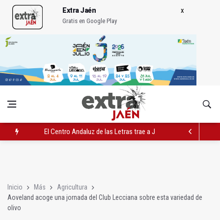
Extra Jaén
Gratis en Google Play
El Centro Andaluz de las Letras trae a Jaén al filósofo Omar L
Roban joyas de la Virgen de la Fuensanta Coronada de Alcaud
El PSOE acusa al PP de "apuntarse el tanto" de los datos de 
Inicio
Más
Agricultura
Aoveland acoge una jornada del Club Lecciana sobre esta variedad de
olivo