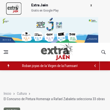
Extra Jaén
Gratis en Google Play
Roban joyas de la Virgen de la Fuensanta Coronada de Alcaud
Caja Rural reconoce a la campeona de España de Natación, Au
Extinguido el incendio junto al Hospital Neurotraumatológico
Inicio
Cultura
El Concurso de Pintura Homenaje a Rafael Zabaleta selecciona 33 obras