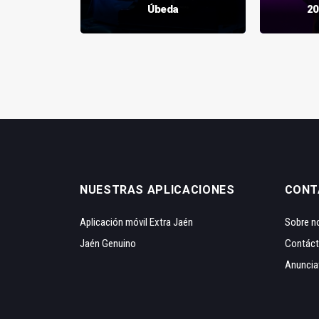
ontemar
Úbeda
20
NUESTRAS APLICACIONES
CONT
Aplicación móvil Extra Jaén
Sobre n
Jaén Genuino
Contác
Anuncia