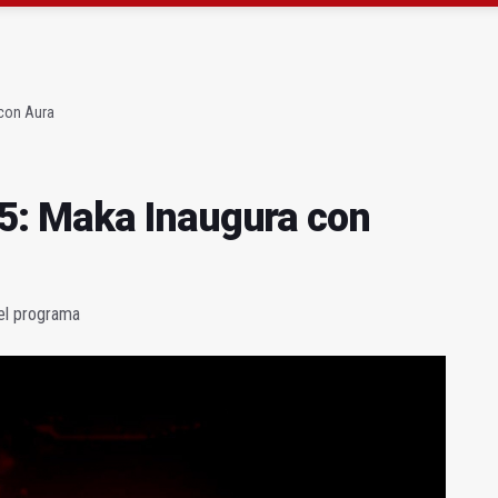
ta por listeria en Granada, Jaén y Sevilla
l Avanza Jaén Paraíso Interior
con Aura
: Maka Inaugura con
el programa