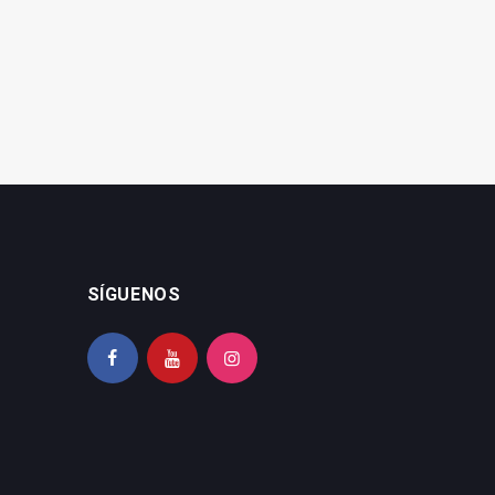
filósofo Omar Linares
con fiestas religiosas
SÍGUENOS