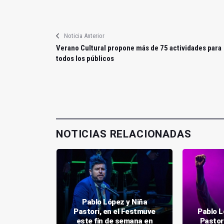
Noticia Anterior
Verano Cultural propone más de 75 actividades para
todos los públicos
NOTICIAS RELACIONADAS
Pablo López y Niña
nicipal
Pastori, en el Festmuve
Pablo L
toria del
este fin de semana en
Pastor