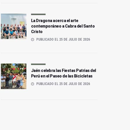
La Dragona acerca el arte
contemporáneo a Cabra del Santo
Cristo
PUBLICADO EL 25 DE JULIO DE 2026
Jaén celebra las Fiestas Patrias del
Perú en el Paseo de las Bicicletas
PUBLICADO EL 25 DE JULIO DE 2026
El Centro Andaluz de las
Andújar Flamenca cambia
Letras trae a Jaén al
sus fechas al coincidir