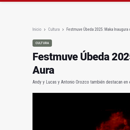
La Junta amplia la aler
Rubén Gómez se suma a
Inicio
Cultura
Festmuve Úbeda 2025: Maka Inaugura 
CULTURA
Festmuve Úbeda 2025
Aura
Andy y Lucas y Antonio Orozco también destacan en 