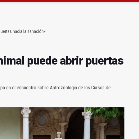
gen de la Fuensanta Coronada de Alcaudete
 "apuntarse el tanto" de los datos de empleo
puertas hacia la sanación»
imal puede abrir puertas
cipa en el encuentro sobre Antrozoología de los Cursos de