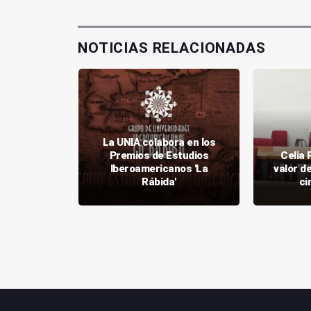
NOTICIAS RELACIONADAS
La UNIA colabora en los
arte puede
Premios de Estudios
Celia 
aradigmas
Iberoamericanos 'La
valor de
s»
Rábida'
ci