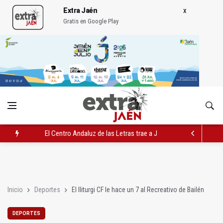
Extra Jaén
Gratis en Google Play
El Centro Andaluz de las Letras trae a Jaén al filósofo Omar L
Roban joyas de la Virgen de la Fuensanta Coronada de Alcaud
El PSOE acusa al PP de "apuntarse el tanto" de los datos de 
Inicio
Deportes
El Iliturgi CF le hace un 7 al Recreativo de Bailén
DEPORTES