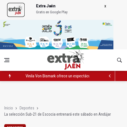
Extra Jaén
Gratis en Google Play
Vinila Von Bismark ofrece un espectáculo "rompedor" en el In
El lateral izquiero sub 23 David Márquez, nuevo fichaje del Rea
IU pide respuestas al Gobierno sobre la situación del ferrocarri
Inicio
Deportes
La selección Sub-21 de Escocia entrenará este sábado en Andújar