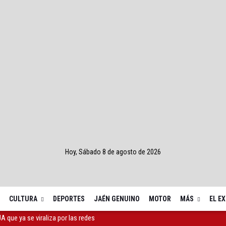
Hoy, Sábado 8 de agosto de 2026
CULTURA
DEPORTES
JAÉN GENUINO
MOTOR
MÁS
EL E
s ofertará clases de fútbol sala el próximo curso