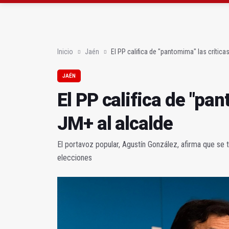
El PP califica de "pan
Así es el vídeo de la U
Inicio
Jaén
El PP califica de "pantomima" las crítica
JAÉN
El PP califica de "pan
JM+ al alcalde
El portavoz popular, Agustín González, afirma que se t
elecciones