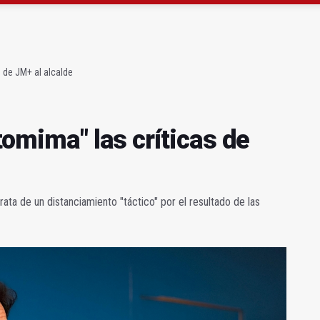
tomima" las críticas de JM+ al alcalde
JA que ya se viraliza por las redes
s de JM+ al alcalde
tomima" las críticas de
rata de un distanciamiento "táctico" por el resultado de las