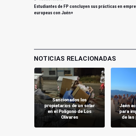
Estudiantes de FP concluyen sus prácticas en empr
europeas con Jaén+
NOTICIAS RELACIONADAS
Sancionados los
e la Peña
propietarios de un solar
Jaén ac
 musical
en el Polígono de Los
para imp
miércoles
Olivares
de las