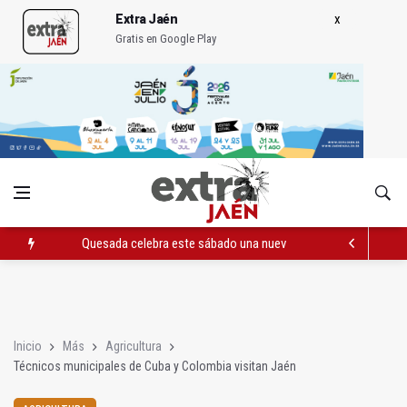
Extra Jaén
Gratis en Google Play
Quesada celebra este sábado una nueva jornada de Orgullo
La Junta amplia la alerta por listeria en Granada, Jaén y Sevilla
Rubén Gómez se suma al Avanza Jaén Paraíso Interior
Inicio
Más
Agricultura
Técnicos municipales de Cuba y Colombia visitan Jaén