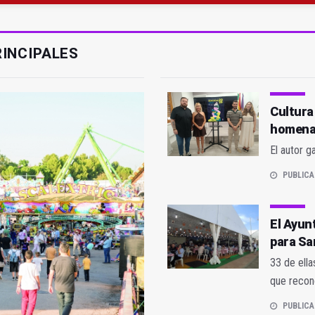
 23 David Márquez, nuevo fichaje del Real Jaén
obierno sobre la situación del ferrocarril
RINCIPALES
Cultura
homenaj
El autor g
PUBLICA
El Ayun
para Sa
33 de ella
que recono
PUBLICA