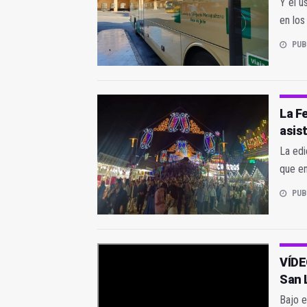
Y el u
en los
PUB
La F
asis
La edi
que en
PUB
VÍDEO
San 
Bajo e