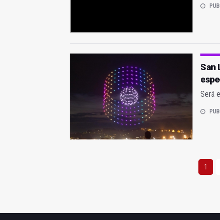
PUB
San 
espe
Será e
PUB
1