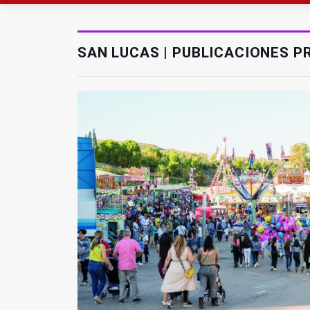
El lateral izquiero sub
IU pide respuestas al G
SAN LUCAS | PUBLICACIONES P