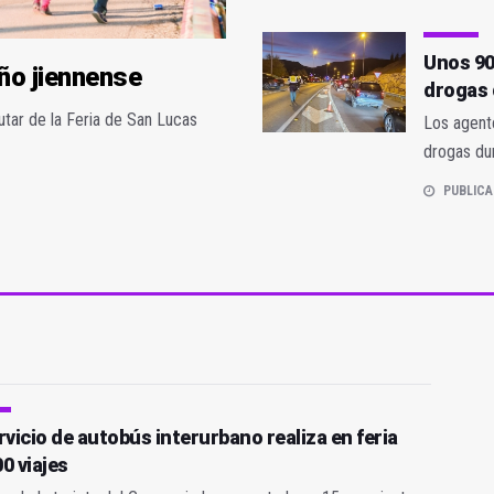
Unos 90
oño jiennense
drogas 
utar de la Feria de San Lucas
Los agent
drogas du
PUBLICA
rvicio de autobús interurbano realiza en feria
0 viajes