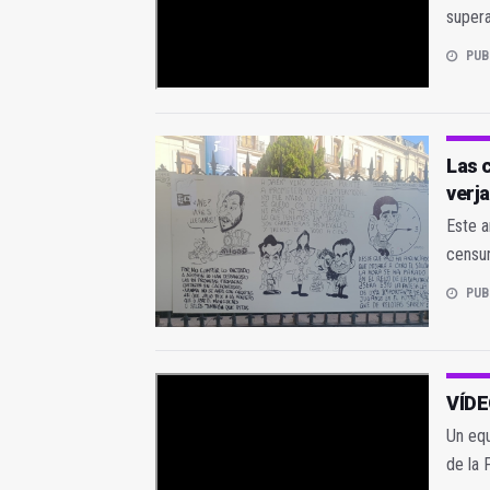
supera
PUB
Las 
verj
Este a
censu
PUB
VÍDEO
Un eq
de la 