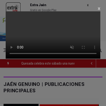
Extra Jaén
×
Gratis en Google Play
Quesada celebra este sábado una nueva jornada de Orgullo
La Junta amplia la alerta por listeria en Granada, Jaén y Sevilla
Rubén Gómez se suma al Avanza Jaén Paraíso Interior
JAÉN GENUINO | PUBLICACIONES
PRINCIPALES