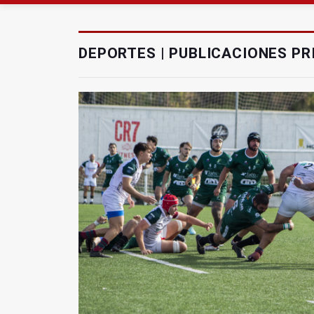
Roban joyas de la Vir
El PSOE acusa al PP de
DEPORTES | PUBLICACIONES PR