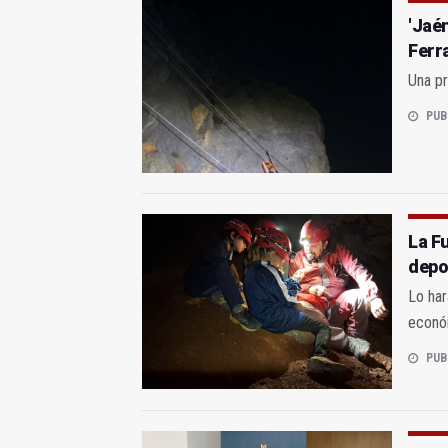
'Jaé
Ferr
Una pr
PUB
La F
depo
Lo har
econó
PUB