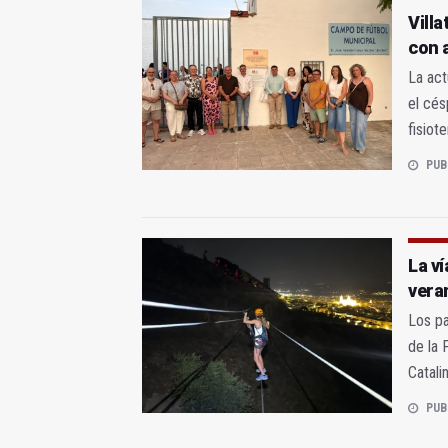
Vill
con 
La act
el cés
fisiot
PUB
La v
vera
Los pa
de la 
Catali
PUB