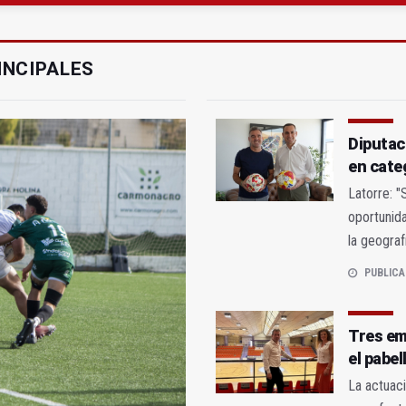
gen de la Fuensanta Coronada de Alcaudete
 "apuntarse el tanto" de los datos de empleo
INCIPALES
Diputac
en cate
Latorre: 
oportunida
la geograf
PUBLICA
Tres em
el pabel
La actuaci