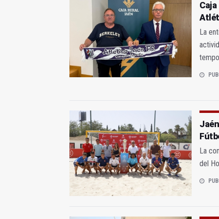
Caja 
Atlét
La ent
activi
tempo
PUB
Jaén
Fútb
La com
del Ho
PUB