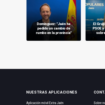
Domínguez: "Jaén ha
El Grup
toria al
pedido un cambio de
PSOE y 
opular
rumbo en la provincia"
sobre
NUESTRAS APLICACIONES
CONT
Aplicación móvil Extra Jaén
Sobre n