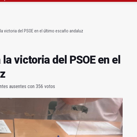
 y pide al alcalde que mejore la ciudad
 sector del biogás y los gases renovables
la victoria del PSOE en el último escaño andaluz
la victoria del PSOE en el
uz
entes ausentes con 356 votos