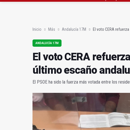
JM+ cambia de registro
Analizan en la UNIA el
Inicio
Más
Andalucía 17M
El voto CERA refuerza 
ANDALUCÍA 17M
El voto CERA refuerza 
último escaño andal
El PSOE ha sido la fuerza más votada entre los resid