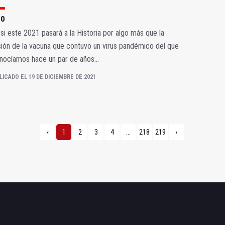
 0
si este 2021 pasará a la Historia por algo más que la
ión de la vacuna que contuvo un virus pandémico del que
ocíamos hace un par de años...
LICADO EL 19 DE DICIEMBRE DE 2021
‹
1
2
3
4
...
218
219
›