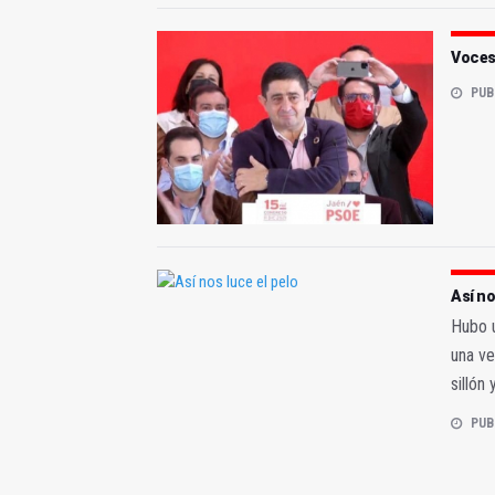
Voces
PUB
Así no
Hubo u
una ve
sillón 
PUB