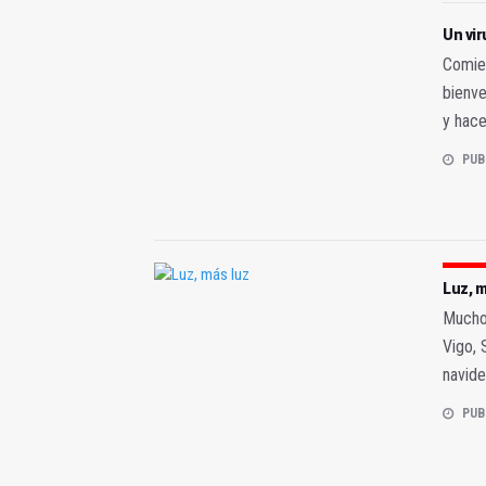
Un vir
Comien
bienve
y hace
PUB
Luz, m
Mucho 
Vigo, 
navide
PUB