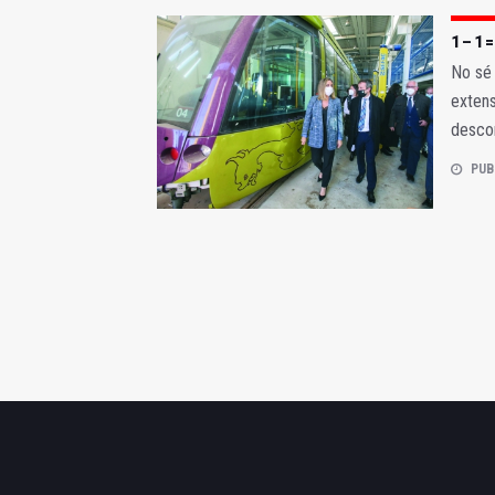
1 – 1 =
No sé 
extens
descon
PUB