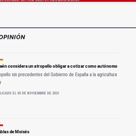
e 190.000 euros para Venezuela en la provincia
junto al helipuerto del hospital neurotrumatológico
OPINIÓN
aén considera un atropello obligar a cotizar como autónomo
opello sin precedentes del Gobierno de España a la agricultura
r
LICADO EL 05 DE NOVIEMBRE DE 2021
ablas de Moisés