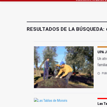
Cáritas recauda más d
Declarado un incendio 
RESULTADOS DE LA BÚSQUEDA:
UPA J
Un atr
familia
PUB
Las T