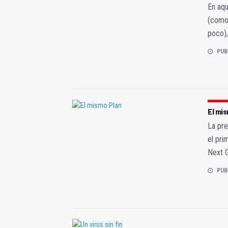
En aqu
(como 
poco),
PUB
El mi
La pre
el pri
Next G
PUB