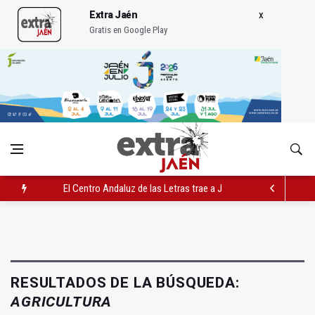
Extra Jaén
Gratis en Google Play
El Centro Andaluz de las Letras trae a Jaén al filósofo Omar L
Roban joyas de la Virgen de la Fuensanta Coronada de Alcaud
El PSOE acusa al PP de "apuntarse el tanto" de los datos de 
RESULTADOS DE LA BÚSQUEDA:
AGRICULTURA