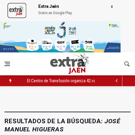
Extra Jaén
Gratis en Google Play
El Centro de Transfusión organiza 42 colectas de sangre en la 
El PSOE celebra la aprobación de la nueva Ley de Cribado Neo
Expohuelma celebra del 27 al 30 su XLI edición
RESULTADOS DE LA BÚSQUEDA:
JOSÉ
MANUEL HIGUERAS