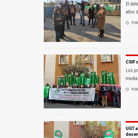
El del
años d
PUB
CSIF c
Los pr
media 
PUB
UGT a
docen