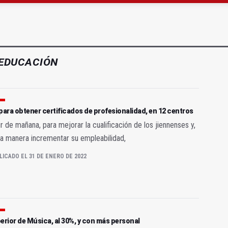
gen de la Fuensanta Coronada de Alcaudete
 "apuntarse el tanto" de los datos de empleo
EDUCACIÓN
para obtener certificados de profesionalidad, en 12 centros
ir de mañana, para mejorar la cualificación de los jiennenses y,
a manera incrementar su empleabilidad,
LICADO EL 31 DE ENERO DE 2022
erior de Música, al 30%, y con más personal