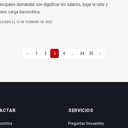
incipales demandas son dignificar los salarios, bajar la ratio y
nor carga burocrática.
LICADO EL 15 DE FEBRERO DE 2022
‹
1
2
3
4
...
24
25
›
ACTAR
SERVICIOS
osotros
Preguntas frecuentes