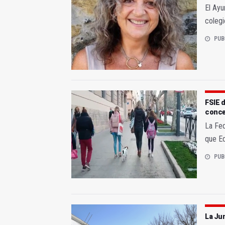
El Ayu
colegi
PUB
FSIE d
conce
La Fe
que Ed
PUB
La Jun