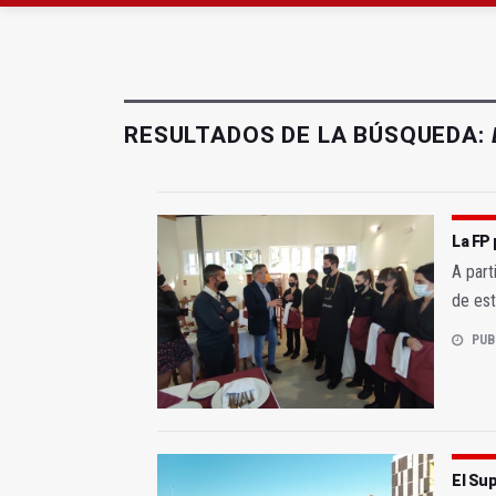
Roban joyas de la Vir
El PSOE acusa al PP de
RESULTADOS DE LA BÚSQUEDA:
La FP 
A part
de est
PUB
El Sup