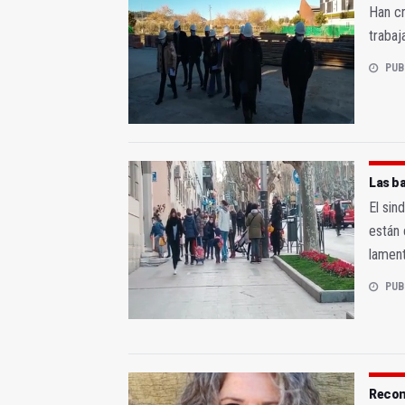
Han cr
trabaj
PUB
Las ba
El sin
están 
lament
PUB
Recono