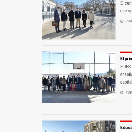
El cen
que se
PUB
El pri
El IES
enseña
capita
PUB
Educac