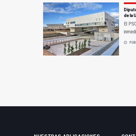
Diputa
de la 
El PS
inmedi
PUB