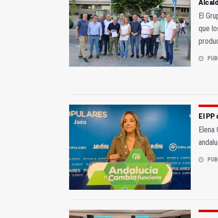
Alcal
El Gru
que lo
produ
PUB
El PP 
Elena 
andalu
PUB