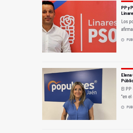
PP y 
Linar
Los po
afirma
PUB
Elena 
Públi
El PP 
"en el
PUB