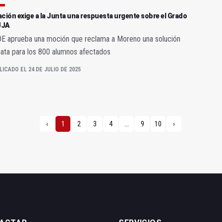
ción exige a la Junta una respuesta urgente sobre el Grado
UJA
OE aprueba una moción que reclama a Moreno una solución
ata para los 800 alumnos afectados
LICADO EL 24 DE JULIO DE 2025
‹
1
2
3
4
...
9
10
›