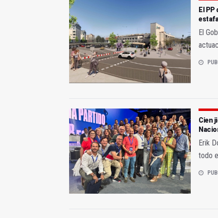
El PP 
estafa
El Gob
actuac
PUB
Cien j
Nacio
Erik D
todo e
PUB