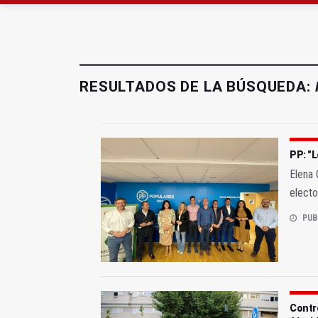
El Ayuntamiento lleva a
La Junta amplia la aler
RESULTADOS DE LA BÚSQUEDA:
PP: "L
Elena 
electo
PUB
Contro