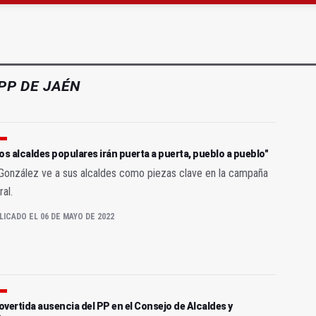
 cabo la eliminación de grafitis en el Bulevar
ta por listeria en Granada, Jaén y Sevilla
PP DE JAÉN
os alcaldes populares irán puerta a puerta, pueblo a pueblo"
González ve a sus alcaldes como piezas clave en la campaña
ral.
LICADO EL 06 DE MAYO DE 2022
vertida ausencia del PP en el Consejo de Alcaldes y