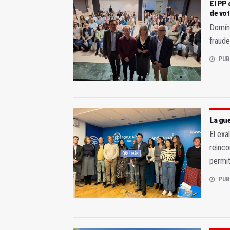
El PP 
de vo
Domíng
fraude
PUB
La gue
El exa
reinco
permi
PUB