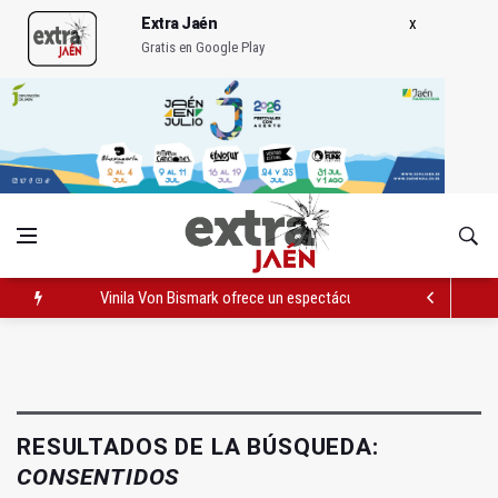
Extra Jaén
Gratis en Google Play
Vinila Von Bismark ofrece un espectáculo "rompedor" en el In
El lateral izquiero sub 23 David Márquez, nuevo fichaje del Rea
IU pide respuestas al Gobierno sobre la situación del ferrocarri
RESULTADOS DE LA BÚSQUEDA:
CONSENTIDOS