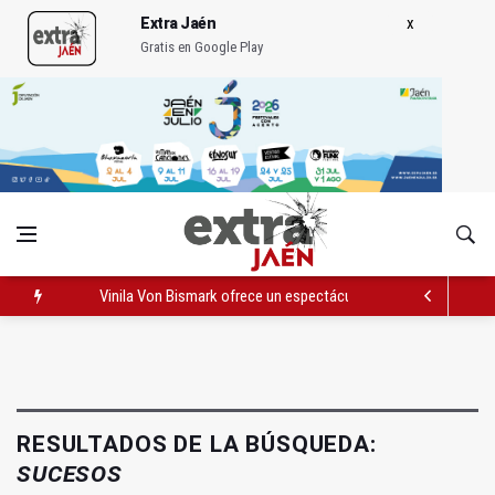
Extra Jaén
Gratis en Google Play
Vinila Von Bismark ofrece un espectáculo "rompedor" en el In
El lateral izquiero sub 23 David Márquez, nuevo fichaje del Rea
IU pide respuestas al Gobierno sobre la situación del ferrocarri
RESULTADOS DE LA BÚSQUEDA:
SUCESOS