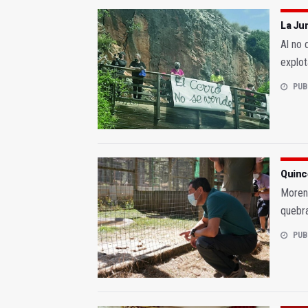
La Jun
Al no 
explot
PUB
Quinc
Moreno
quebra
PUB