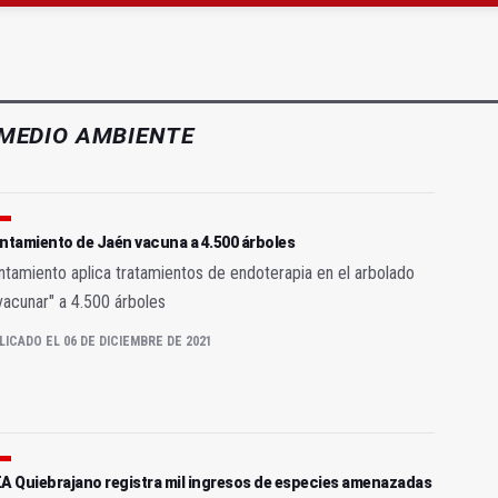
icio de comida a domicilio por 698.000 euros
mbil niega que haya convenio con la banda de música
MEDIO AMBIENTE
ntamiento de Jaén vacuna a 4.500 árboles
ntamiento aplica tratamientos de endoterapia en el arbolado
vacunar" a 4.500 árboles
LICADO EL 06 DE DICIEMBRE DE 2021
EA Quiebrajano registra mil ingresos de especies amenazadas