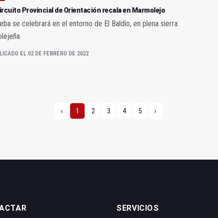
Circuito Provincial de Orientación recala en Marmolejo
eba se celebrará en el entorno de El Baldío, en plena sierra
lejeña
LICADO EL 02 DE FEBRERO DE 2022
‹
1
2
3
4
5
›
ACTAR
SERVICIOS