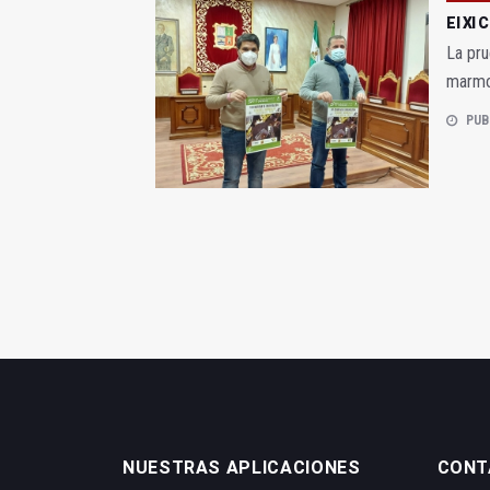
El XI 
La pru
marmo
PUB
NUESTRAS APLICACIONES
CONT