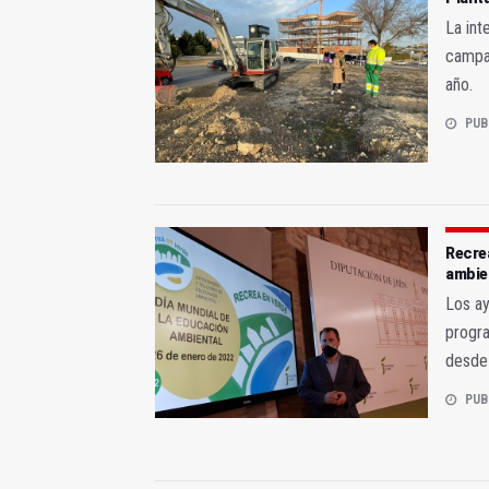
La int
campañ
año.
PUB
Recrea
ambie
Los ay
progra
desde
PUB