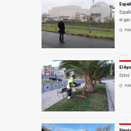
España
España
el ga
PUB
El Ayu
Estos 
PUB
Planta