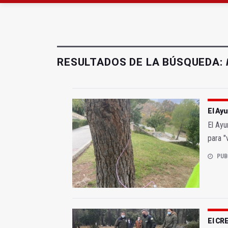
Licitado el nuevo serv
El Ayuntamiento de Ca
RESULTADOS DE LA BÚSQUEDA:
El Ayu
El Ayu
para "
PUB
El CR