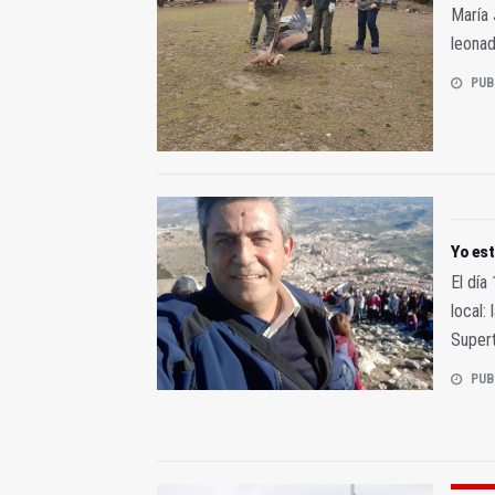
María 
leonad
PUB
Yo est
El día
local:
Supert
PUB