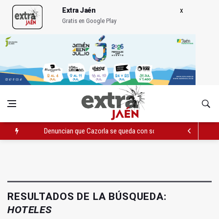
Extra Jaén
Gratis en Google Play
Denuncian que Cazorla se queda con solo dos bomberos por 
Pelea con arma blanca acaba con una menor herida en Torred
El PP acusa al PSOE de querer "dejar fuera" a la Junta en el Ce
RESULTADOS DE LA BÚSQUEDA:
HOTELES