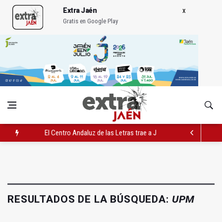
Extra Jaén
Gratis en Google Play
El Centro Andaluz de las Letras trae a Jaén al filósofo Omar L
Roban joyas de la Virgen de la Fuensanta Coronada de Alcaud
El PSOE acusa al PP de "apuntarse el tanto" de los datos de 
RESULTADOS DE LA BÚSQUEDA:
UPM