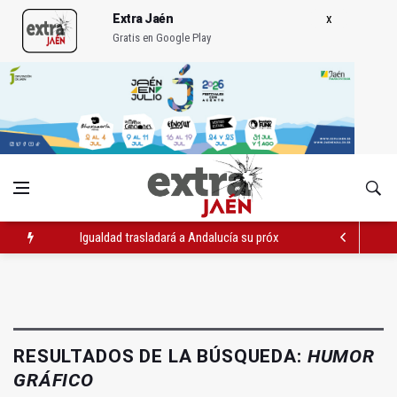
Extra Jaén
Gratis en Google Play
Igualdad trasladará a Andalucía su próximo comité de crisis
Concentración en septiembre en Linares-Baeza por el ferrocarr
El barrio de San Felipe cuenta ya con un nuevo parque canino
RESULTADOS DE LA BÚSQUEDA:
HUMOR
GRÁFICO