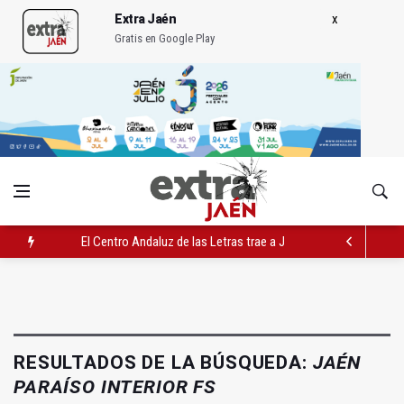
Extra Jaén
Gratis en Google Play
El Centro Andaluz de las Letras trae a Jaén al filósofo Omar L
Roban joyas de la Virgen de la Fuensanta Coronada de Alcaud
El PSOE acusa al PP de "apuntarse el tanto" de los datos de 
RESULTADOS DE LA BÚSQUEDA:
JAÉN
PARAÍSO INTERIOR FS