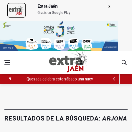
Extra Jaén
Gratis en Google Play
Quesada celebra este sábado una nueva jornada de Orgullo
La Junta amplia la alerta por listeria en Granada, Jaén y Sevilla
Rubén Gómez se suma al Avanza Jaén Paraíso Interior
RESULTADOS DE LA BÚSQUEDA:
ARJONA