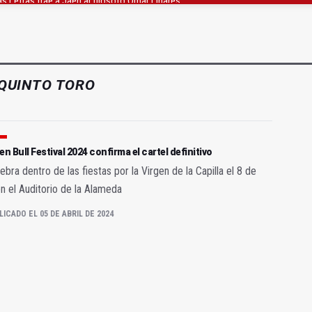
gen de la Fuensanta Coronada de Alcaudete
 "apuntarse el tanto" de los datos de empleo
QUINTO TORO
en Bull Festival 2024 confirma el cartel definitivo
ebra dentro de las fiestas por la Virgen de la Capilla el 8 de
en el Auditorio de la Alameda
LICADO EL 05 DE ABRIL DE 2024