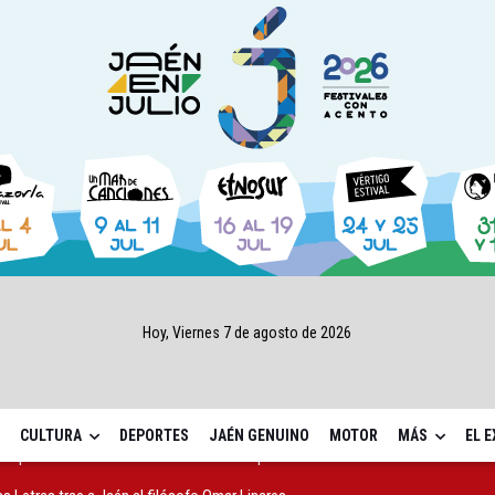
Hoy, Viernes 7 de agosto de 2026
CULTURA
DEPORTES
JAÉN GENUINO
MOTOR
MÁS
EL 
as Letras trae a Jaén al filósofo Omar Linares