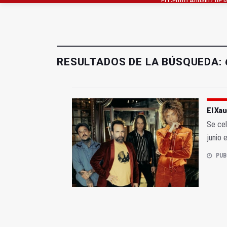
Roban joyas de la Vir
El PSOE acusa al PP de
RESULTADOS DE LA BÚSQUEDA:
El Xau
Se cel
junio 
PUB