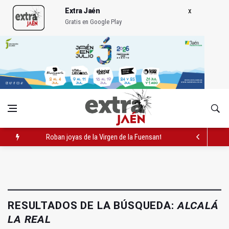
Extra Jaén
Gratis en Google Play
Roban joyas de la Virgen de la Fuensanta Coronada de Alcaud
El PSOE acusa al PP de "apuntarse el tanto" de los datos de 
El Centro Andaluz de las Letras trae a Jaén al filósofo Omar L
RESULTADOS DE LA BÚSQUEDA:
ALCALÁ
LA REAL