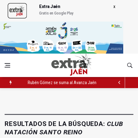
Extra Jaén
Gratis en Google Play
Rubén Gómez se suma al Avanza Jaén Paraíso Interior
Quesada celebra este sábado una nueva jornada de Orgullo
La Junta amplia la alerta por listeria en Granada, Jaén y Sevilla
RESULTADOS DE LA BÚSQUEDA:
CLUB
NATACIÓN SANTO REINO