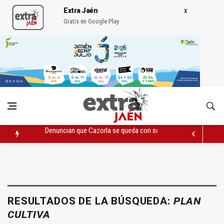
Extra Jaén
Gratis en Google Play
Denuncian que Cazorla se queda con solo dos bomberos por 
Las dos canteras de la capital, a la espera de que se restaure e
El PP acusa al PSOE de querer "dejar fuera" a la Junta en el Ce
RESULTADOS DE LA BÚSQUEDA:
PLAN
CULTIVA