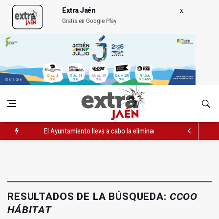
Extra Jaén
Gratis en Google Play
El Ayuntamiento lleva a cabo la eliminación de grafitis en el Bu
La Guardia Civil reforzará la seguridad el 12 de agosto por el e
Más de medio centenar de menores acude a la ludoteca de Geo
RESULTADOS DE LA BÚSQUEDA:
CCOO
HÁBITAT