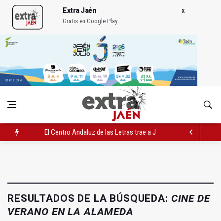
Extra Jaén
Gratis en Google Play
El Centro Andaluz de las Letras trae a Jaén al filósofo Omar L
Roban joyas de la Virgen de la Fuensanta Coronada de Alcaud
El PSOE acusa al PP de "apuntarse el tanto" de los datos de 
RESULTADOS DE LA BÚSQUEDA:
CINE DE
VERANO EN LA ALAMEDA