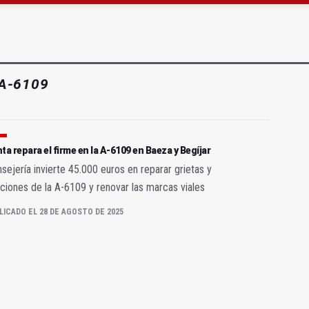
 junto al Hospital Neurotraumatológico
gen de la Fuensanta Coronada de Alcaudete
A-6109
ta repara el firme en la A-6109 en Baeza y Begíjar
sejería invierte 45.000 euros en reparar grietas y
ciones de la A-6109 y renovar las marcas viales
LICADO EL 28 DE AGOSTO DE 2025