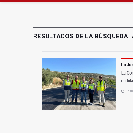
Extinguido el incendio
Roban joyas de la Vir
RESULTADOS DE LA BÚSQUEDA:
La Jun
La Con
ondula
PUB