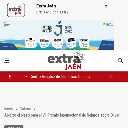
Extra Jaén
Gratis en Google Play
El Centro Andaluz de las Letras trae a Jaén al filósofo Omar L
Roban joyas de la Virgen de la Fuensanta Coronada de Alcaud
El PSOE acusa al PP de "apuntarse el tanto" de los datos de 
Inicio
Cultura
Abierto el plazo para el VII Premio Internacional de Relatos sobre Olivar