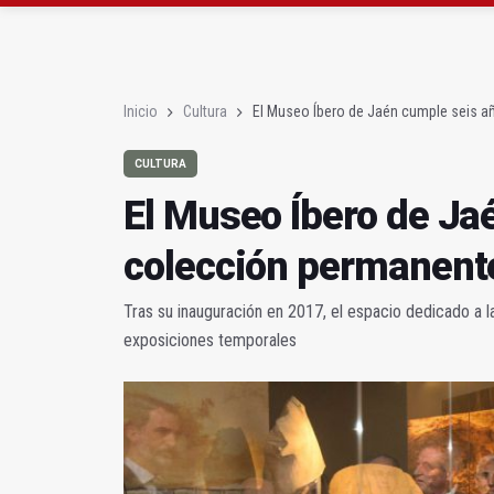
La Junta amplia la aler
Rubén Gómez se suma a
Inicio
Cultura
El Museo Íbero de Jaén cumple seis a
CULTURA
El Museo Íbero de Ja
colección permanent
Tras su inauguración en 2017, el espacio dedicado a l
exposiciones temporales