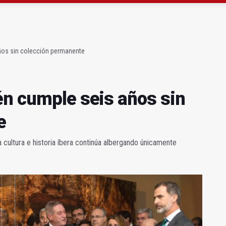
ta por listeria en Granada, Jaén y Sevilla
l Avanza Jaén Paraíso Interior
ños sin colección permanente
én cumple seis años sin
e
a cultura e historia íbera continúa albergando únicamente