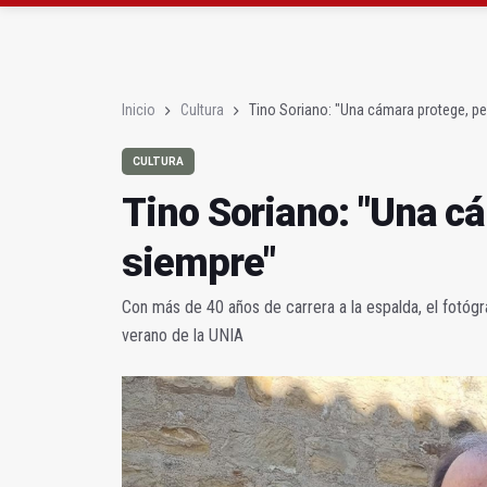
Roban joyas de la Vir
El PSOE acusa al PP de
Inicio
Cultura
Tino Soriano: "Una cámara protege, p
CULTURA
Tino Soriano: "Una c
siempre"
Con más de 40 años de carrera a la espalda, el fotógra
verano de la UNIA