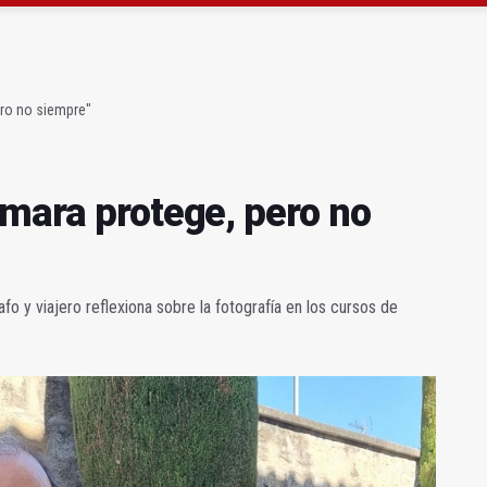
gen de la Fuensanta Coronada de Alcaudete
 "apuntarse el tanto" de los datos de empleo
ero no siempre"
ámara protege, pero no
fo y viajero reflexiona sobre la fotografía en los cursos de