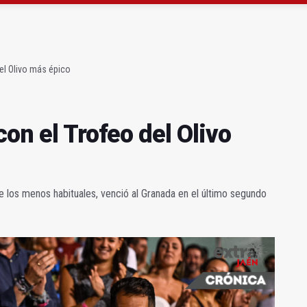
a se queda con solo dos bomberos por turno
capital, a la espera de que se restaure el terreno
el Olivo más épico
con el Trofeo del Olivo
e los menos habituales, venció al Granada en el último segundo