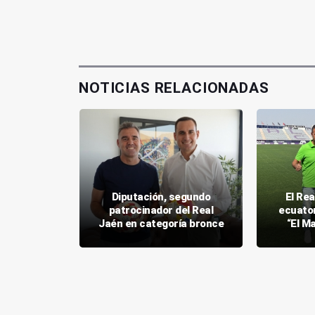
NOTICIAS RELACIONADAS
ompetirá
Diputación, segundo
El Rea
 grandes
patrocinador del Real
ecuato
 RFEF
Jaén en categoría bronce
“El M