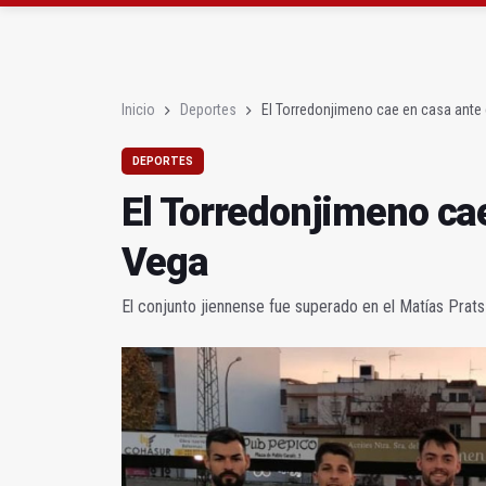
Roban joyas de la Vir
El PSOE acusa al PP de
Inicio
Deportes
El Torredonjimeno cae en casa ante 
DEPORTES
El Torredonjimeno cae
Vega
El conjunto jiennense fue superado en el Matías Prats