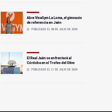
El Real Jaén se la juega
El Torredonjimeno sigue
ante un Puente Genil
soñando con el play-off
necesitado
Abre VivaGym La Loma, el gimnasio
de referencia en Jaén
PUBLICADO EL 08 DE JULIO DE 2026
El Real Jaén se enfrentará al
Córdoba en el Trofeo del Olivo
PUBLICADO EL 11 DE JULIO DE 2026