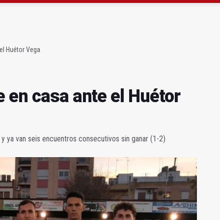
gen de la Fuensanta Coronada de Alcaudete
 "apuntarse el tanto" de los datos de empleo
el Huétor Vega
 en casa ante el Huétor
 y ya van seis encuentros consecutivos sin ganar (1-2)