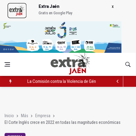
Extra Jaén
Gratis en Google Play
La Comisión contra la Violencia de Género rechaza las compe
El Hospital de Jaén habilita un espacio para consultas de Gen
Turjaén exige rectificar al alcalde de Sevilla por "menospreciar
Inicio
Más
Empresa
El Corte Inglés crece en 2022 en todas las magnitudes económicas