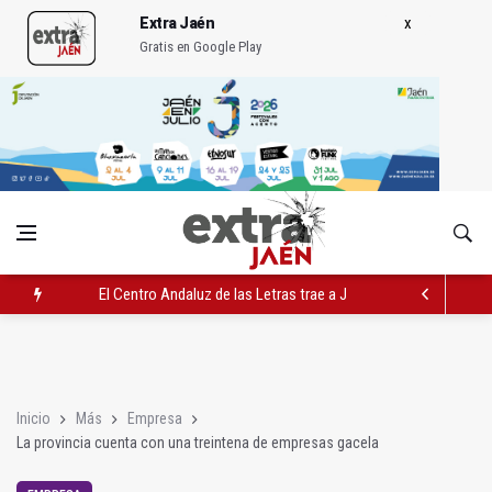
Extra Jaén
Gratis en Google Play
El Centro Andaluz de las Letras trae a Jaén al filósofo Omar L
Roban joyas de la Virgen de la Fuensanta Coronada de Alcaud
El PSOE acusa al PP de "apuntarse el tanto" de los datos de 
Inicio
Más
Empresa
La provincia cuenta con una treintena de empresas gacela