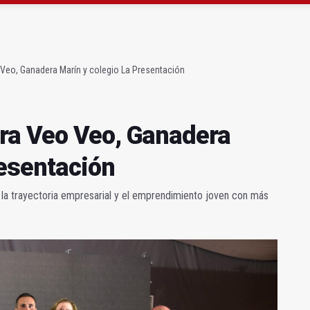
 23 David Márquez, nuevo fichaje del Real Jaén
obierno sobre la situación del ferrocarril
Veo, Ganadera Marín y colegio La Presentación
ra Veo Veo, Ganadera
resentación
, la trayectoria empresarial y el emprendimiento joven con más