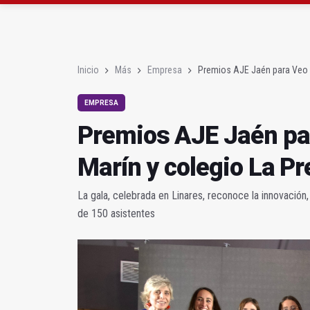
El lateral izquiero sub
IU pide respuestas al G
Inicio
Más
Empresa
Premios AJE Jaén para Veo 
EMPRESA
Premios AJE Jaén pa
Marín y colegio La P
La gala, celebrada en Linares, reconoce la innovación
de 150 asistentes