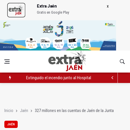
Extra Jaén
Gratis en Google Play
Extinguido el incendio junto al Hospital Neurotraumatológico
La Guardia Civil desmantela un punto de venta de droga en To
Caja Rural reconoce a la campeona de España de Natación, Au
Inicio
Jaén
327 millones en las cuentas de Jaén de la Junta
JAÉN