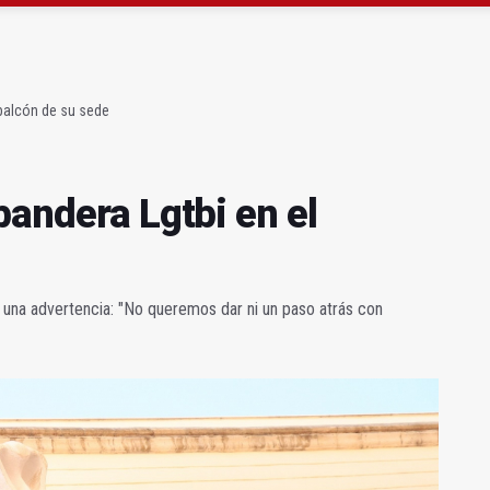
precio" de la Junta al Cetedex
bilita un espacio para consultas de Genética
 balcón de su sede
bandera Lgtbi en el
r una advertencia: "No queremos dar ni un paso atrás con