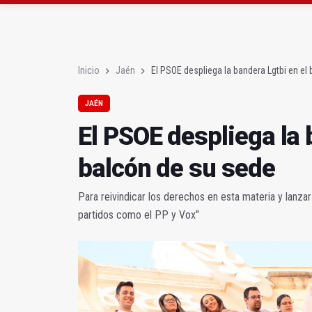
El PSOE critica el "des
El Hospital de Jaén ha
Inicio
Jaén
El PSOE despliega la bandera Lgtbi en el
JAÉN
El PSOE despliega la 
balcón de su sede
Para reivindicar los derechos en esta materia y lanza
partidos como el PP y Vox"