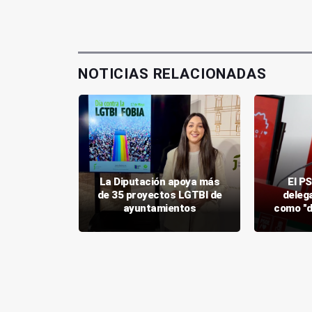
NOTICIAS RELACIONADAS
 la Junta
La Diputación apoya más
El PS
listas de
de 35 proyectos LGTBI de
deleg
pendencia
ayuntamientos
como "de