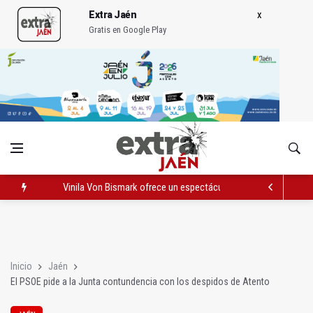
Extra Jaén
Gratis en Google Play
Vinila Von Bismark ofrece un espectáculo "rompedor" en el In
El lateral izquiero sub 23 David Márquez, nuevo fichaje del Rea
IU pide respuestas al Gobierno sobre la situación del ferrocarri
Inicio
Jaén
El PSOE pide a la Junta contundencia con los despidos de Atento