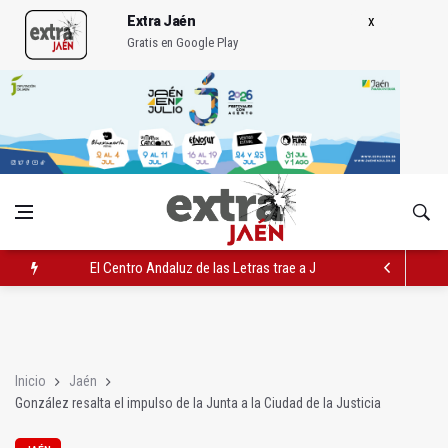
Extra Jaén
Gratis en Google Play
El Centro Andaluz de las Letras trae a Jaén al filósofo Omar L
Roban joyas de la Virgen de la Fuensanta Coronada de Alcaud
El PSOE acusa al PP de "apuntarse el tanto" de los datos de 
Inicio
Jaén
González resalta el impulso de la Junta a la Ciudad de la Justicia