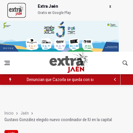
Extra Jaén
Gratis en Google Play
Denuncian que Cazorla se queda con solo dos bomberos por 
Pelea con arma blanca acaba con una menor herida en Torred
El PP acusa al PSOE de querer "dejar fuera" a la Junta en el Ce
Inicio
Jaén
Gustavo González elegido nuevo coordinador de IU en la capital