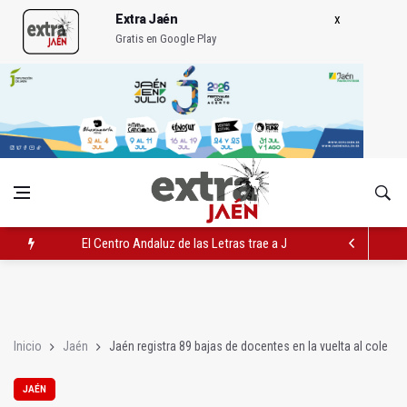
Extra Jaén
Gratis en Google Play
El Centro Andaluz de las Letras trae a Jaén al filósofo Omar L
Roban joyas de la Virgen de la Fuensanta Coronada de Alcaud
El PSOE acusa al PP de "apuntarse el tanto" de los datos de 
Inicio
Jaén
Jaén registra 89 bajas de docentes en la vuelta al cole
JAÉN