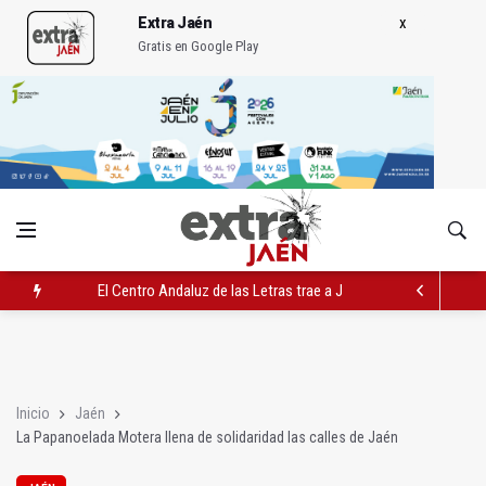
Extra Jaén
Gratis en Google Play
El Centro Andaluz de las Letras trae a Jaén al filósofo Omar L
Roban joyas de la Virgen de la Fuensanta Coronada de Alcaud
El PSOE acusa al PP de "apuntarse el tanto" de los datos de 
Inicio
Jaén
La Papanoelada Motera llena de solidaridad las calles de Jaén