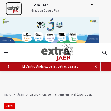
Extra Jaén
Gratis en Google Play
El Centro Andaluz de las Letras trae a Jaén al filósofo Omar L
Roban joyas de la Virgen de la Fuensanta Coronada de Alcaud
El PSOE acusa al PP de "apuntarse el tanto" de los datos de 
Inicio
Jaén
La provincia se mantiene en nivel 2 por Covid
JAÉN