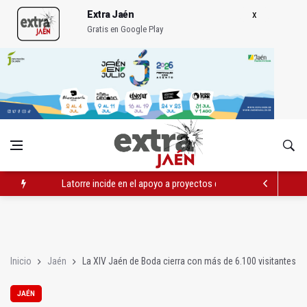
Extra Jaén
Gratis en Google Play
Latorre incide en el apoyo a proyectos de cooperación
Abierto el plazo de la Escuela de Hostelería Hacienda La Lag
Fernández señala el blanqueo a los negacionistas de la violen
Inicio
Jaén
La XIV Jaén de Boda cierra con más de 6.100 visitantes
JAÉN