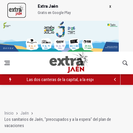
Extra Jaén
Gratis en Google Play
El PP acusa al PSOE de querer "dejar fuera" a la Junta en el Ce
Denuncian que Cazorla se queda con solo dos bomberos por 
Las dos canteras de la capital, a la espera de que se restaure e
Inicio
Jaén
Los sanitarios de Jaén, "preocupados y a la espera" del plan de
vacaciones